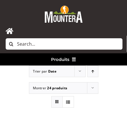
Passer
au
contenu
Toggle
Rechercher:
Navigation
Accueil
Produits
Nous contacter
Trier par
Date
Vêtements
Montrer
24 produits
Randonnée
Bivouac