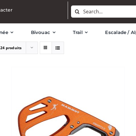
Rechercher:
acter
née
Bivouac
Trail
Escalade / A
r
24 produits