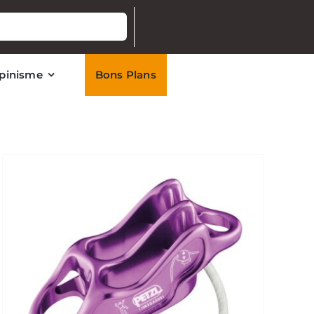
lpinisme
Bons Plans