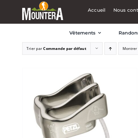
Passer
Accueil
Nous cont
au
contenu
Vêtements
Randon
Trier par
Commande par défaut
Montre