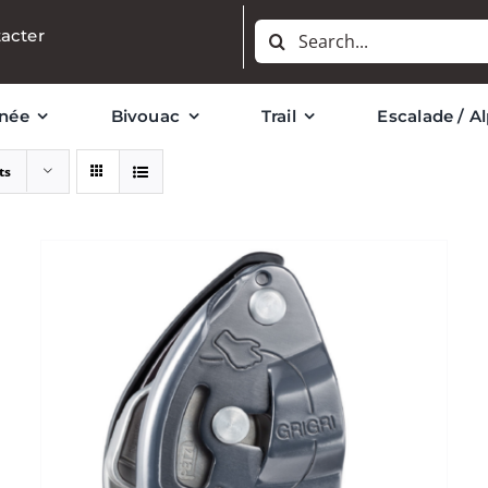
Rechercher:
acter
née
Bivouac
Trail
Escalade / A
ts