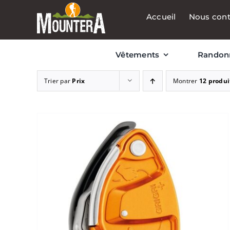
Passer
Accueil
Nous cont
au
contenu
Vêtements
Randon
Trier par
Prix
Montrer
12 produi