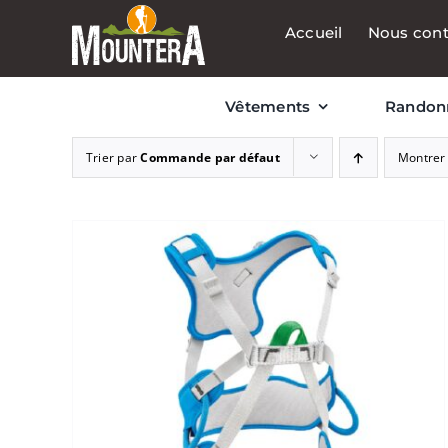
Passer
Accueil
Nous cont
au
contenu
Vêtements
Randon
Trier par
Commande par défaut
Montre