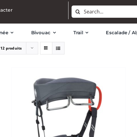
Rechercher:
acter
née
Bivouac
Trail
Escalade / A
r
12 produits