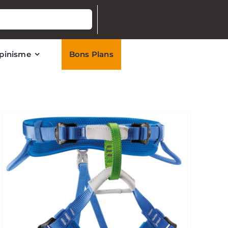
lpinisme
Bons Plans