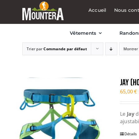
Passer
Accueil
Nous cont
au
contenu
Vêtements
Randon
Trier par
Commande par défaut
Montre
JAY (
65,00
€
Le
Jay
d
ajustab
Détails