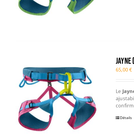
JAYNE
65,00
€
Le
Jayn
ajustab
confirm
Détails