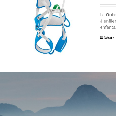
Le
Ouist
à enfile
enfants
Détails