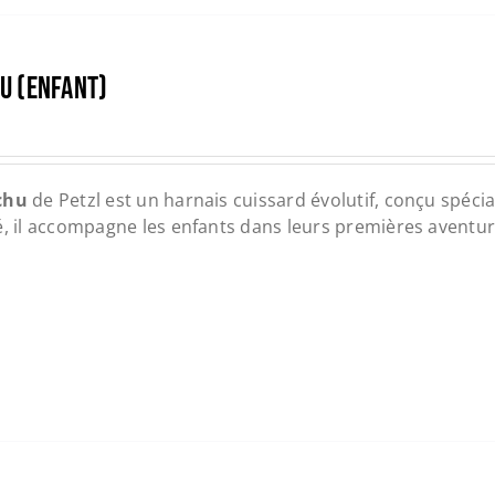
U (ENFANT)
chu
de Petzl est un harnais cuissard évolutif, conçu spéc
é, il accompagne les enfants dans leurs premières aventure