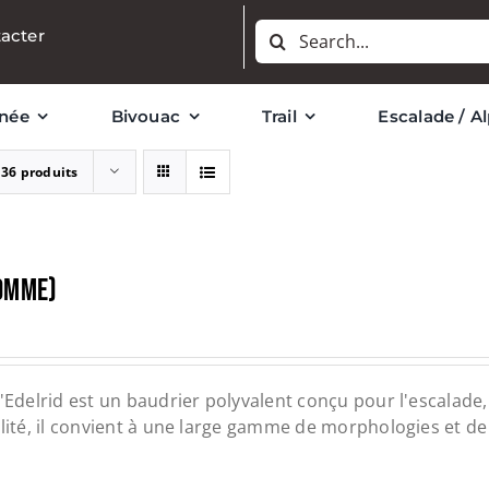
Rechercher:
acter
née
Bivouac
Trail
Escalade / A
r
36 produits
HOMME)
'Edelrid est un baudrier polyvalent conçu pour l'escalade, l
ilité, il convient à une large gamme de morphologies et d