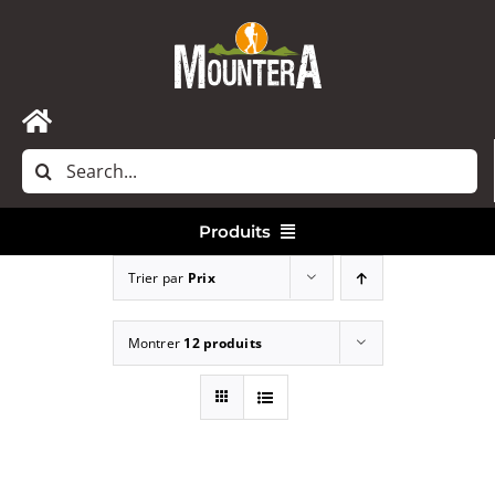
Passer
au
contenu
Toggle
Rechercher:
Navigation
Accueil
Produits
Nous contacter
Trier par
Prix
Vêtements
Montrer
12 produits
Randonnée
Bivouac