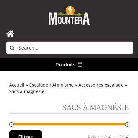
Passer
au
contenu
Toggle
Rechercher:
Navigation
Accueil
Produits
Nous contacter
Vêtements
Accueil
»
Escalade / Alpinisme
»
Accessoires escalade
»
Sacs à magnésie
Randonnée
SACS À MAGNÉSIE
Bivouac
Filtrer
Prix :
10 €
—
30 €