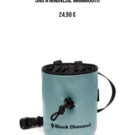
Sac À Magnésie MAMMOUTH
24,90
€