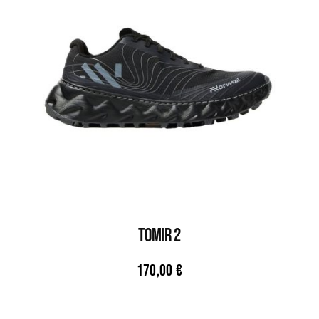
TOMIR 2
170,00
€