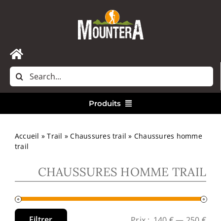
Passer
au
contenu
Toggle
Rechercher:
Navigation
Accueil
Produits
Nous contacter
Vêtements
Accueil
»
Trail
»
Chaussures trail
»
Chaussures homme
trail
Randonnée
CHAUSSURES HOMME TRAIL
Bivouac
Filtrer
Prix :
140 €
—
250 €