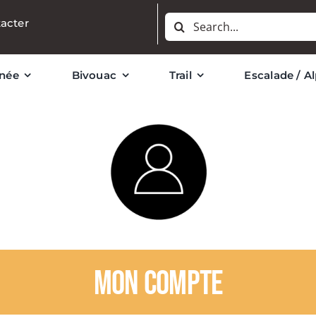
Rechercher:
acter
née
Bivouac
Trail
Escalade / A
Mon compte