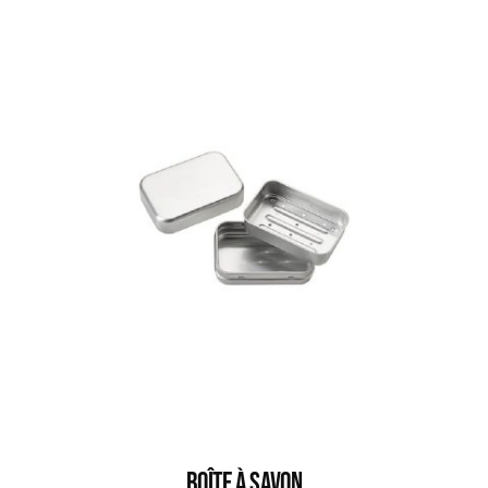
BOÎTE À SAVON