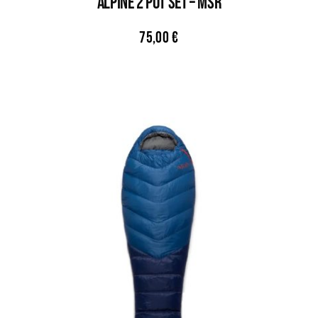
ALPINE 2 POT SET – MSR
75,00
€