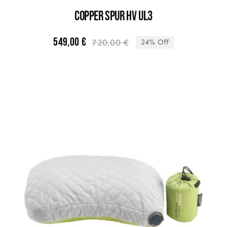
COPPER SPUR HV UL3
549,00
€
720,00
€
24% Off
Le
Le
prix
prix
initial
actuel
était :
est :
720,00 €.
549,00 €.