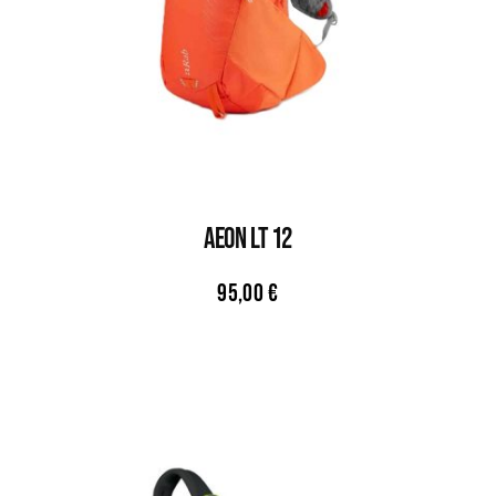
AEON LT 12
95,00
€