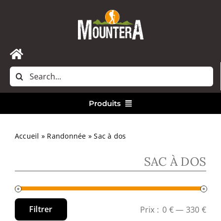
Passer
au
contenu
Toggle
Rechercher:
Navigation
Accueil
Produits
Nous contacter
Vêtements
Accueil
»
Randonnée
»
Sac à dos
SAC À DOS
Randonnée
Bivouac
Filtrer
Prix :
0 €
—
330 €
Prix
Prix