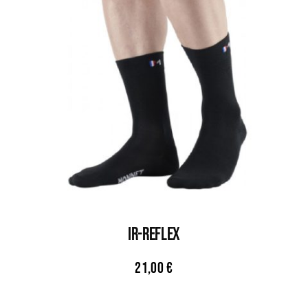
IR-REFLEX
21,00
€