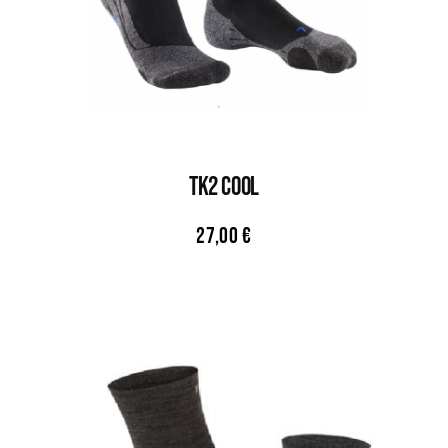
TK2 COOL
27,00
€