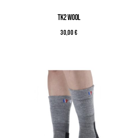
TK2 WOOL
30,00
€