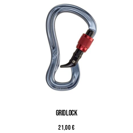
GridLock
21,00
€