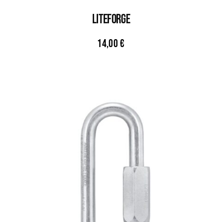
LiteForge
14,00
€