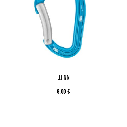
Djinn
9,00
€