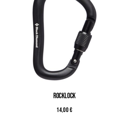
RockLock
14,00
€