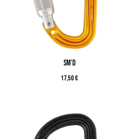
SM’D
17,50
€