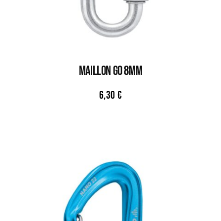
MAILLON GO 8MM
6,30
€