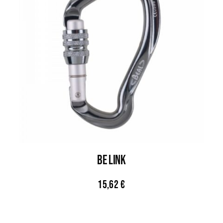
Be Link
15,62
€