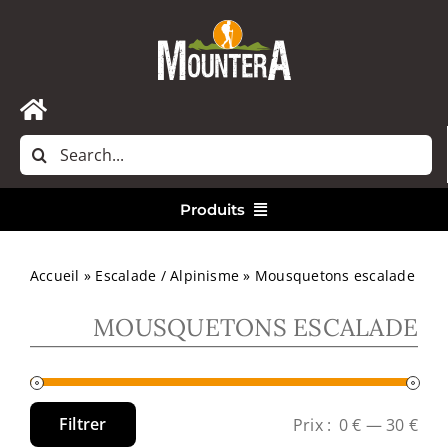
Passer
au
contenu
Toggle
Rechercher:
Navigation
Accueil
Produits
Nous contacter
Vêtements
Accueil
»
Escalade / Alpinisme
»
Mousquetons escalade
MOUSQUETONS ESCALADE
Randonnée
Bivouac
Filtrer
Prix :
0 €
—
30 €
Prix
Prix