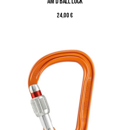
AM’D Ball Lock
24,00
€