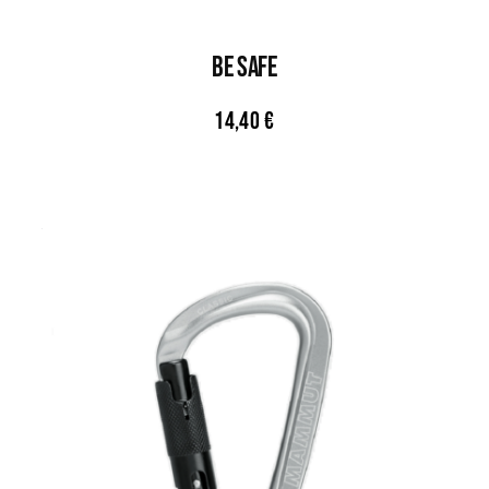
Be Safe
14,40
€