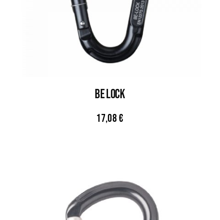
Be Lock
17,08
€