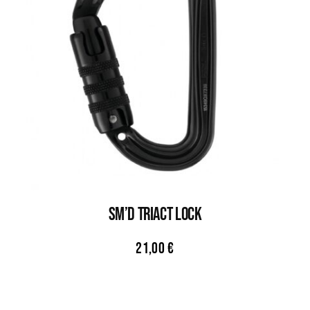
SM’D Triact Lock
21,00
€