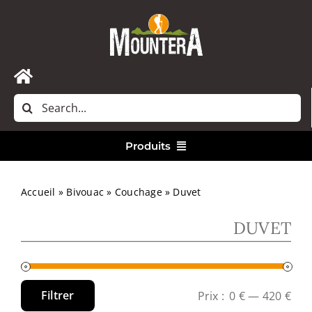
Passer
au
contenu
Toggle
Rechercher:
Navigation
Accueil
Produits
Nous contacter
Vêtements
Accueil
»
Bivouac
»
Couchage
»
Duvet
DUVET
Randonnée
Bivouac
Filtrer
Prix :
0 €
—
420 €
Prix
Prix