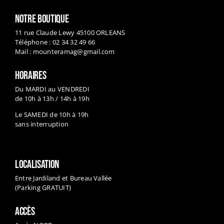
11 rue Claude Lewy 45100 ORLEANS
Téléphone : 02 34 32 49 66
Mail :
mounteramag@gmail.com
HORAIRES
Du MARDI au VENDREDI
de 10h à 13h / 14h à 19h
Le SAMEDI de 10h à 19h
sans interruption
LOCALISATION
Entre Jardiland et Bureau Vallée
(Parking GRATUIT)
ACCÈS
Accès NORD :
sortie Bowling > A gauche direction Simply Market
sortie feu tricolore avant Jardiland