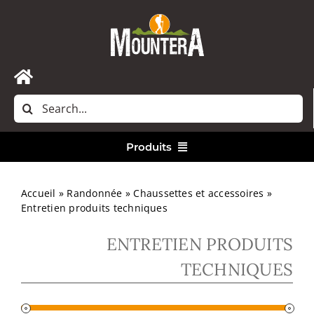
Passer
au
contenu
Toggle
Rechercher:
Navigation
Accueil
Produits
Nous contacter
Vêtements
Accueil
»
Randonnée
»
Chaussettes et accessoires
»
Entretien produits techniques
Randonnée
ENTRETIEN PRODUITS
TECHNIQUES
Bivouac