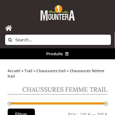
Passer
au
contenu
Toggle
Rechercher:
Navigation
Accueil
Produits
Nous contacter
Vêtements
Accueil
»
Trail
»
Chaussures trail
»
Chaussures femme
trail
Randonnée
CHAUSSURES FEMME TRAIL
Bivouac
Filtrer
Prix :
130 €
—
200 €