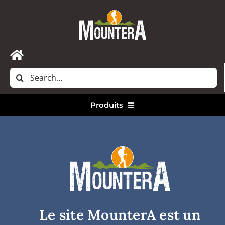
Passer
au
contenu
Toggle
Rechercher:
Navigation
Accueil
Produits
Nous contacter
Vêtements
Randonnée
Bivouac
Le site MounterA est un