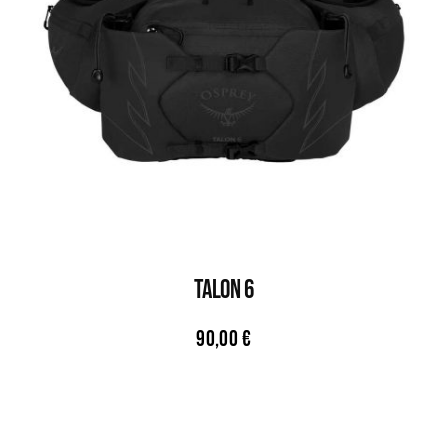
TALON 6
90,00
€