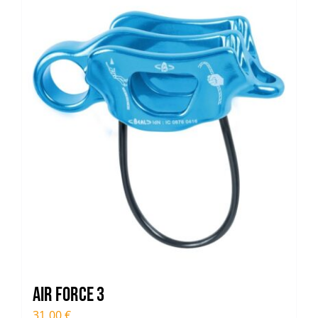
Trail
Escalade / Alpinisme
Bons Plans
Air Force 3
31,00
€