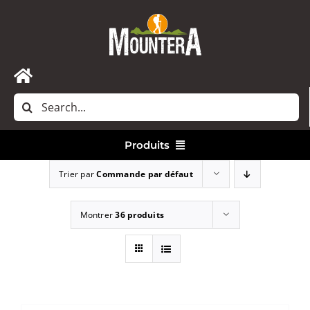
Passer
au
contenu
Toggle
Rechercher:
Navigation
Accueil
Produits
Nous contacter
Trier par
Commande par défaut
Vêtements
Montrer
36 produits
Randonnée
Bivouac