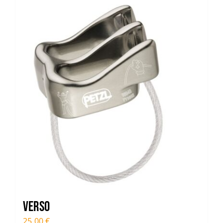
Trail
Escalade / Alpinisme
Bons Plans
Verso
25,00
€