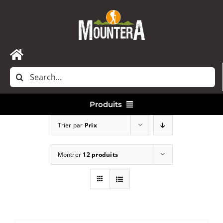
Passer
au
contenu
Toggle
Rechercher:
Navigation
Accueil
Produits
Nous contacter
Trier par
Prix
Vêtements
Montrer
12 produits
Randonnée
Bivouac