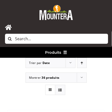
Passer
au
contenu
Toggle
Rechercher:
Navigation
Accueil
Produits
Nous contacter
Trier par
Date
Vêtements
Montrer
36 produits
Randonnée
Bivouac