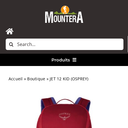
Passer
au
contenu
Toggle
Rechercher:
Navigation
Accueil
Produits
Nous contacter
Vêtements
Accueil
»
Boutique
»
JET 12 KID (OSPREY)
Randonnée
Bivouac