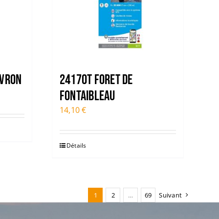
UVRON
2417OT FORET DE
FONTAIBLEAU
14,10
€
Détails
1
2
…
69
Suivant