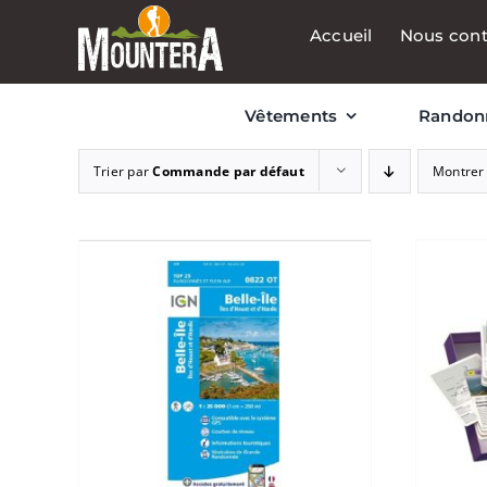
Passer
Accueil
Nous cont
au
contenu
Vêtements
Randon
Trier par
Commande par défaut
Montre