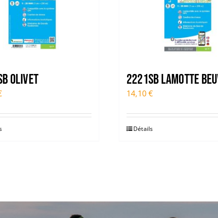
B OLIVET
2221SB LAMOTTE BE
€
14,10
€
s
Détails