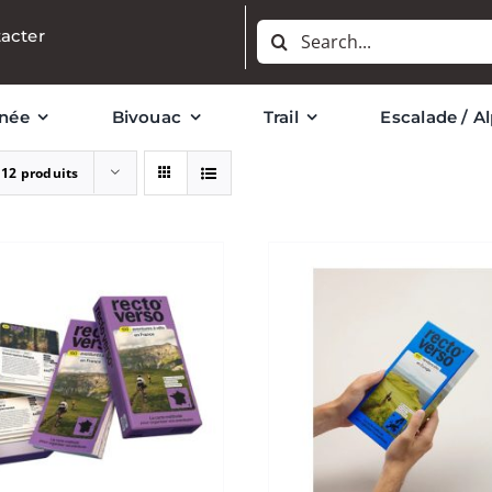
Rechercher:
acter
née
Bivouac
Trail
Escalade / A
r
12 produits