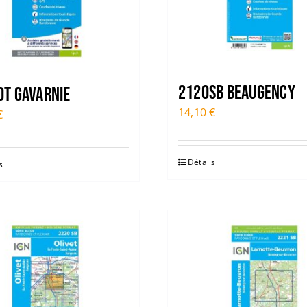
2120SB BEAUGENCY
OT GAVARNIE
14,10
€
€
Détails
s