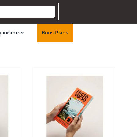
lpinisme
Bons Plans