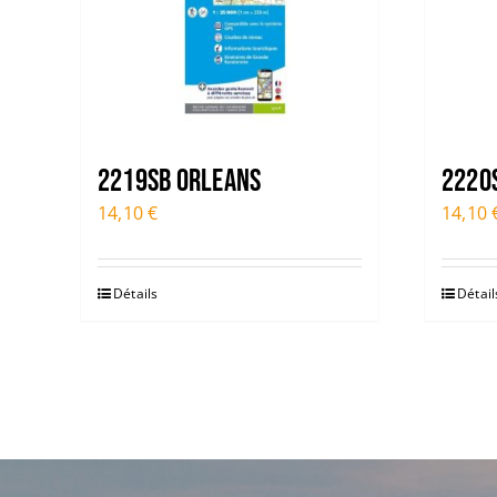
2219SB ORLEANS
2220S
14,10
€
14,10
Détails
Détail