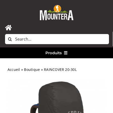
Passer
au
contenu
Toggle
Rechercher:
Navigation
Accueil
Produits
Nous contacter
Vêtements
Accueil
»
Boutique
»
RAINCOVER 20-30L
Randonnée
Bivouac