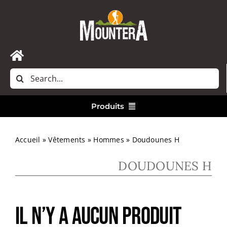
Passer
au
contenu
Toggle
Rechercher:
Navigation
Accueil
Produits
Nous contacter
Vêtements
Accueil
»
Vêtements
»
Hommes
»
Doudounes H
DOUDOUNES H
Randonnée
Bivouac
Il n’y a aucun produit