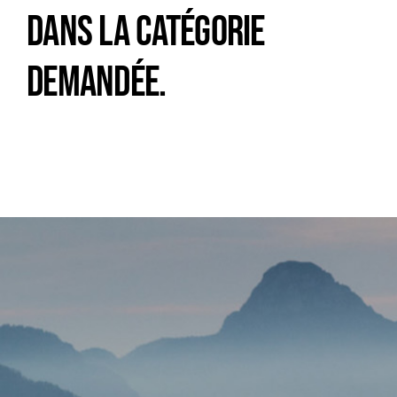
Trail
dans la catégorie
demandée.
Escalade / Alpinisme
Bons Plans