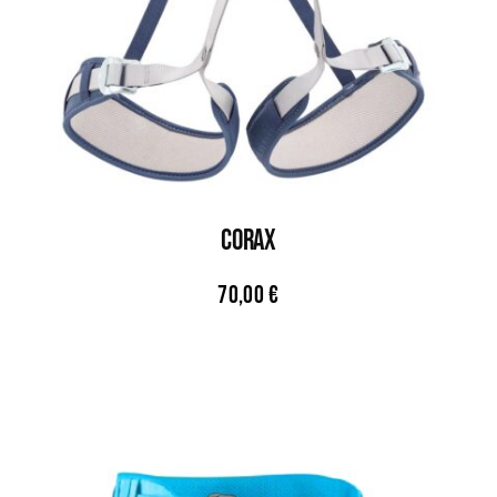
CORAX
70,00
€