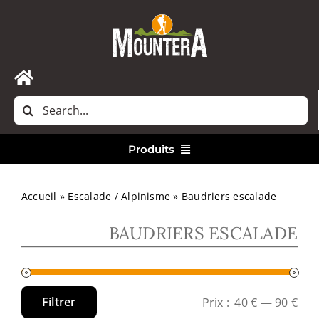
Passer
au
contenu
Toggle
Rechercher:
Navigation
Accueil
Produits
Nous contacter
Vêtements
Accueil
»
Escalade / Alpinisme
»
Baudriers escalade
BAUDRIERS ESCALADE
Randonnée
Bivouac
Filtrer
Prix :
40 €
—
90 €
Prix
Prix