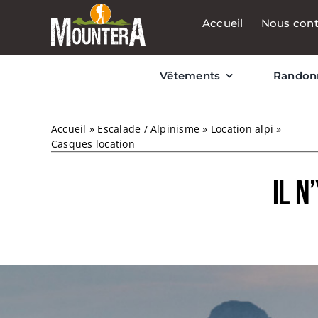
Passer
Accueil
Nous cont
au
contenu
Vêtements
Randon
Accueil
»
Escalade / Alpinisme
»
Location alpi
»
Casques location
Il n