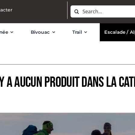
Rechercher:
acter
née
Bivouac
Trail
Escalade / A
’y a aucun produit dans la ca