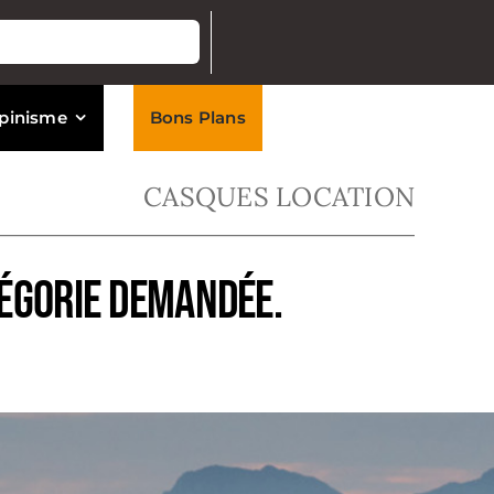
lpinisme
Bons Plans
CASQUES LOCATION
tégorie demandée.