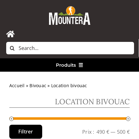
Passer
au
contenu
Toggle
Rechercher:
Navigation
Accueil
Produits
Nous contacter
Vêtements
Accueil
»
Bivouac
»
Location bivouac
LOCATION BIVOUAC
Randonnée
Bivouac
Filtrer
Prix :
490 €
—
500 €
Prix
Prix