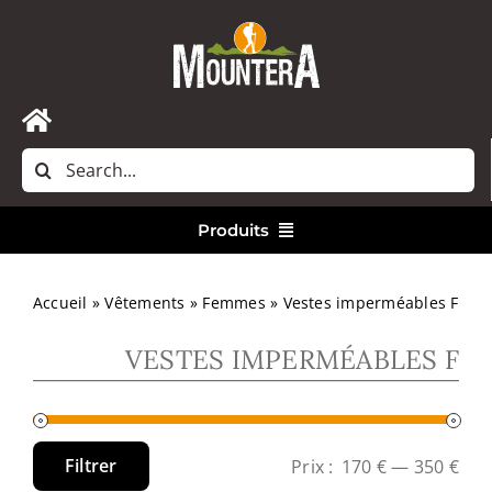
Passer
au
contenu
Toggle
Rechercher:
Navigation
Accueil
Produits
Nous contacter
Vêtements
Accueil
»
Vêtements
»
Femmes
»
Vestes imperméables F
VESTES IMPERMÉABLES F
Randonnée
Bivouac
Filtrer
Prix :
170 €
—
350 €
Prix
Prix