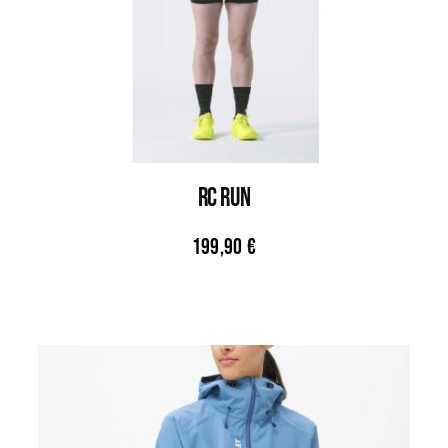
RC RUN
199,90
€