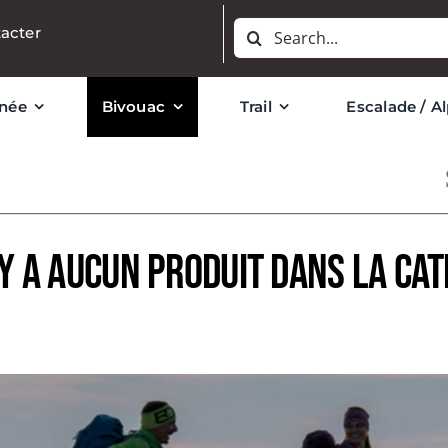
Rechercher:
acter
née
Bivouac
Trail
Escalade / A
’y a aucun produit dans la ca