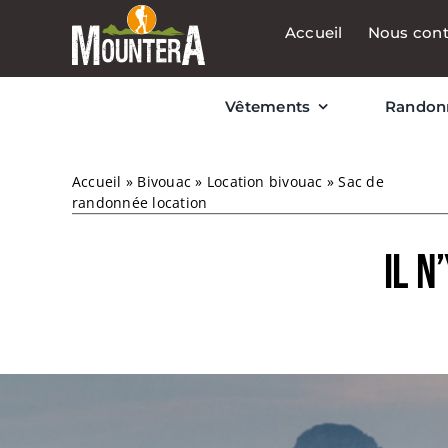
Passer
Accueil
Nous cont
au
contenu
Vêtements
Randon
Accueil
»
Bivouac
»
Location bivouac
»
Sac de
randonnée location
Il n