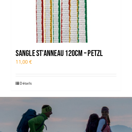
Sangle St’Anneau 120cm – PETZL
11,00
€
Détails