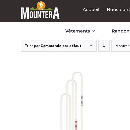
Passer
Accueil
Nous cont
au
contenu
Vêtements
Randon
Trier par
Commande par défaut
Montre