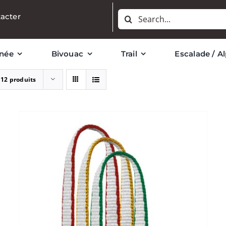
Rechercher:
acter
née
Bivouac
Trail
Escalade / A
r
12 produits