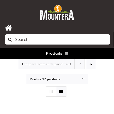
Passer
au
contenu
Toggle
Rechercher:
Navigation
Accueil
Produits
Nous contacter
Trier par
Commande par défaut
Vêtements
Montrer
12 produits
Randonnée
Bivouac