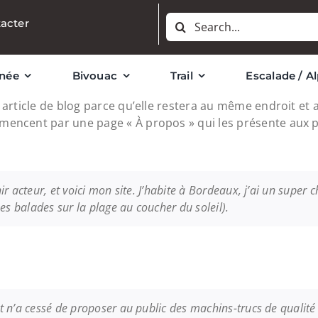
Rechercher:
acter
née
Bivouac
Trail
Escalade / A
 article de blog parce qu’elle restera au même endroit et 
mencent par une page « À propos » qui les présente aux per
r acteur, et voici mon site. J’habite à Bordeaux, j’ai un super ch
ues balades sur la plage au coucher du soleil).
t n’a cessé de proposer au public des machins-trucs de qualit