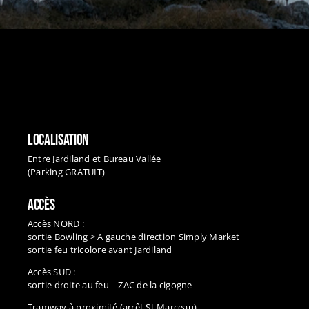
LOCALISATION
Entre Jardiland et Bureau Vallée
(Parking GRATUIT)
ACCÈS
Accès NORD :
sortie Bowling > A gauche direction Simply Market
sortie feu tricolore avant Jardiland
Accès SUD :
sortie droite au feu – ZAC de la cigogne
Tramway à proximité (arrêt St Marceau)