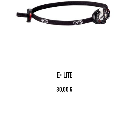
E+ LITE
30,00
€