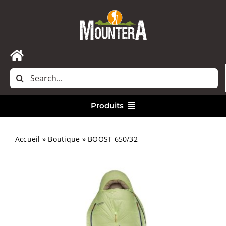
Passer
au
contenu
Toggle
Rechercher:
Navigation
Accueil
Produits
Nous contacter
Vêtements
Accueil
»
Boutique
»
BOOST 650/32
Randonnée
Bivouac