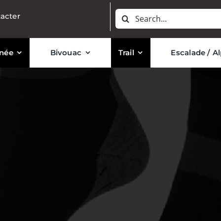
Rechercher:
acter
née
Bivouac
Trail
Escalade / A