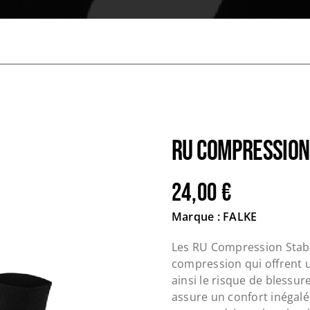
RU COMPRESSION 
24,00
€
Marque : FALKE
Les RU Compression Stabil
compression qui offrent u
ainsi le risque de blessur
assure un confort inégalé