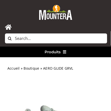
Passer
au
contenu
Toggle
Rechercher:
Navigation
Accueil
Produits
Nous contacter
Vêtements
Accueil
»
Boutique
»
AERO GLIDE GRVL
Randonnée
Bivouac