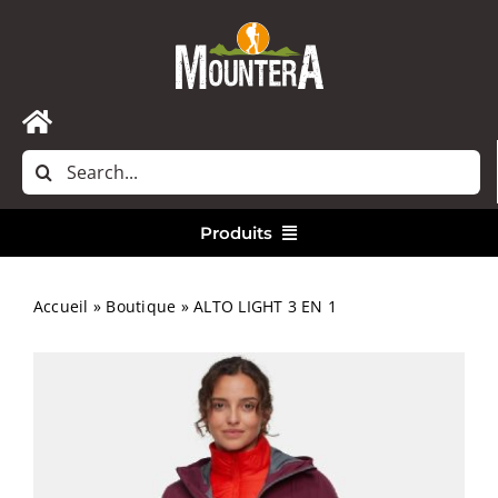
Passer
au
contenu
Toggle
Rechercher:
Navigation
Accueil
Produits
Nous contacter
Vêtements
Accueil
»
Boutique
»
ALTO LIGHT 3 EN 1
Randonnée
Bivouac