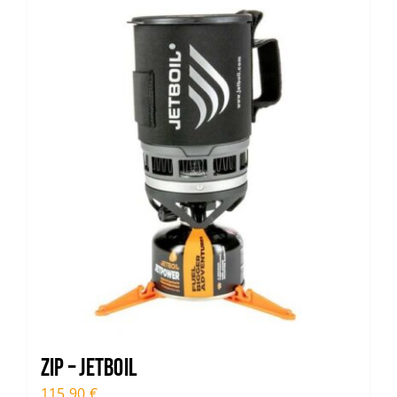
Trail
Escalade / Alpinisme
Bons Plans
ZIP – JETBOIL
115,90
€