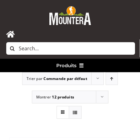
Passer
au
contenu
Toggle
Rechercher:
Navigation
Accueil
Produits
Nous contacter
Trier par
Commande par défaut
Vêtements
Montrer
12 produits
Randonnée
Bivouac