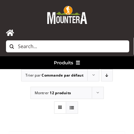
Passer
au
contenu
Toggle
Rechercher:
Navigation
Accueil
Produits
Nous contacter
Trier par
Commande par défaut
Vêtements
Montrer
12 produits
Randonnée
Bivouac