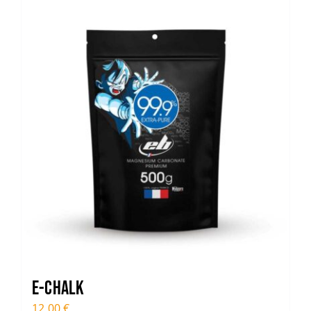
Trail
Escalade / Alpinisme
Bons Plans
E-CHALK
12,00
€