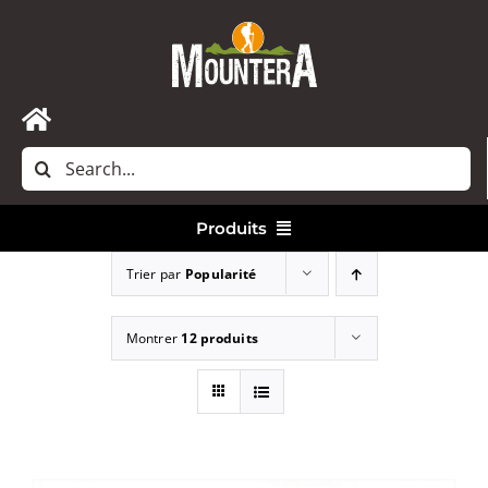
Passer
au
contenu
Toggle
Rechercher:
Navigation
Accueil
Produits
Nous contacter
Trier par
Popularité
Vêtements
Montrer
12 produits
Randonnée
Bivouac