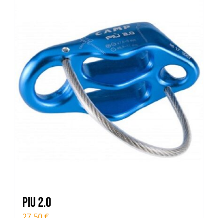
Trail
Escalade / Alpinisme
Bons Plans
Piu 2.0
27,50
€