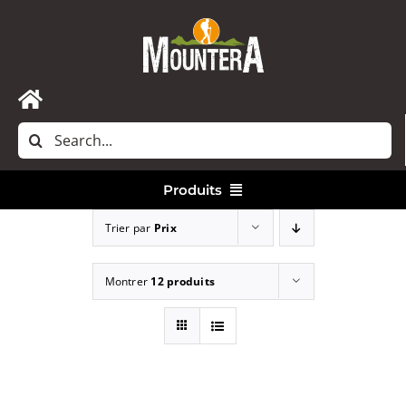
Passer
au
contenu
Toggle
Rechercher:
Navigation
Accueil
Produits
Nous contacter
Trier par
Prix
Vêtements
Montrer
12 produits
Randonnée
Bivouac