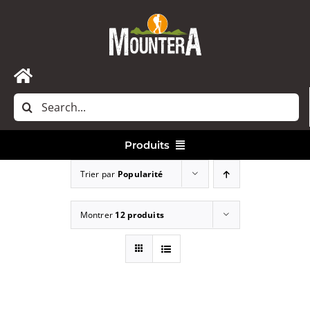
Passer
au
contenu
Toggle
Rechercher:
Navigation
Accueil
Produits
Nous contacter
Trier par
Popularité
Vêtements
Montrer
12 produits
Randonnée
Bivouac