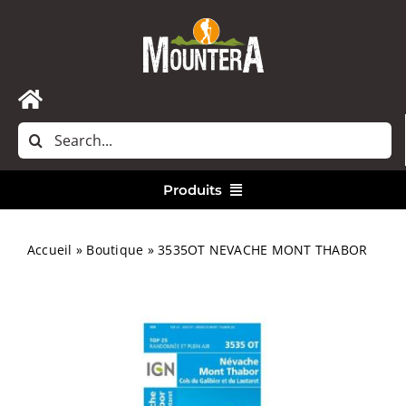
Passer
au
contenu
Toggle
Rechercher:
Navigation
Accueil
Produits
Nous contacter
Vêtements
Accueil
»
Boutique
»
3535OT NEVACHE MONT THABOR
Randonnée
Bivouac