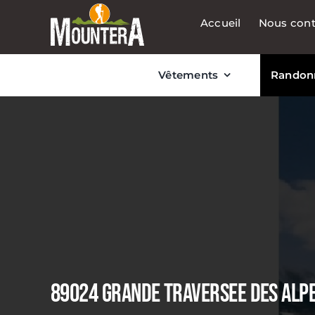
Passer
Accueil
Nous cont
au
contenu
Vêtements
Randon
89024 GRANDE TRAVERSEE DES ALP