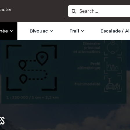
Rechercher:
acter
née
Bivouac
Trail
Escalade / A
ES