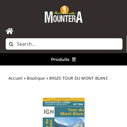
Passer
au
contenu
Toggle
Rechercher:
Navigation
Accueil
Produits
Nous contacter
Vêtements
Accueil
»
Boutique
»
89025 TOUR DU MONT BLANC
Randonnée
Bivouac