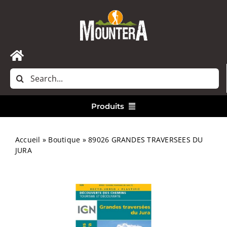
Passer
au
contenu
Toggle
Rechercher:
Navigation
Accueil
Produits
Nous contacter
Vêtements
Accueil
»
Boutique
»
89026 GRANDES TRAVERSEES DU
JURA
Randonnée
Bivouac