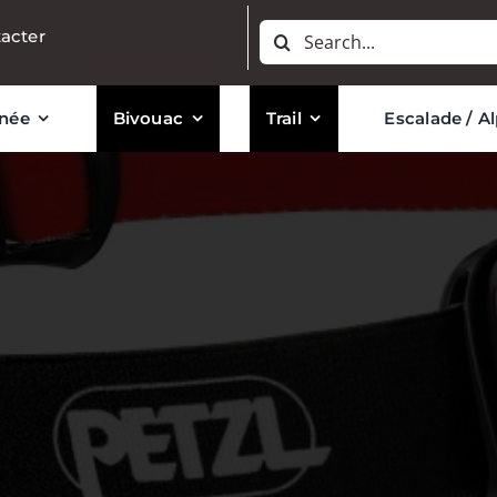
Rechercher:
acter
née
Bivouac
Trail
Escalade / A