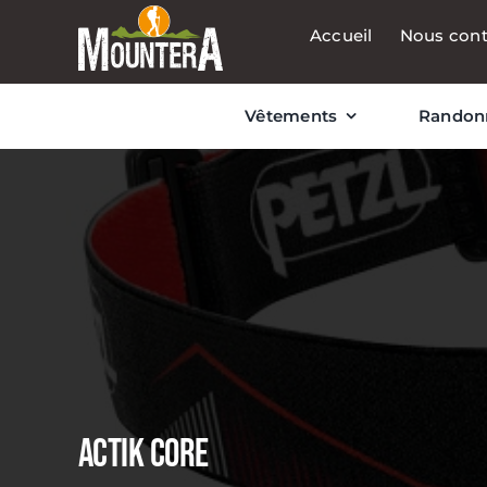
Passer
Accueil
Nous cont
au
contenu
Vêtements
Randon
ACTIK CORE