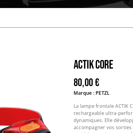
ACTIK CORE
80,00
€
Marque : PETZL
La lampe frontale ACTIK 
rechargeable ultra-perfor
dynamiques. Elle dévelo
accompagner vos sorties d