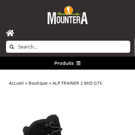
Passer
au
contenu
Toggle
Rechercher:
Navigation
Accueil
Produits
Nous contacter
Vêtements
Accueil
»
Boutique
»
ALP TRAINER 2 MID GTX
Randonnée
Bivouac