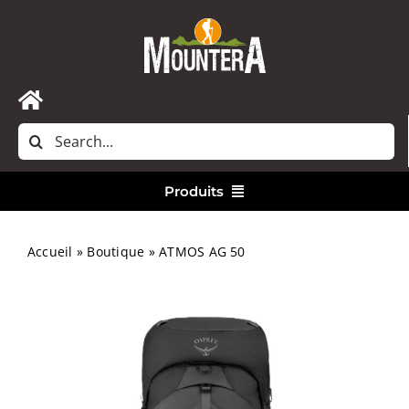
Passer
au
contenu
Toggle
Rechercher:
Navigation
Accueil
Produits
Nous contacter
Vêtements
Accueil
»
Boutique
»
ATMOS AG 50
Randonnée
Bivouac