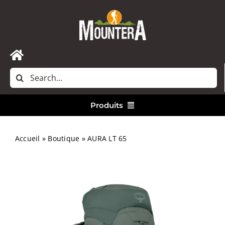
Passer
au
contenu
Toggle
Rechercher:
Navigation
Accueil
Produits
Nous contacter
Vêtements
Accueil
»
Boutique
»
AURA LT 65
Randonnée
Bivouac